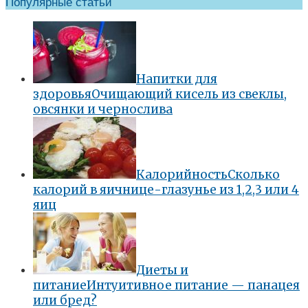
Популярные статьи
Напитки для
здоровья
Очищающий кисель из свеклы,
овсянки и чернослива
Калорийность
Сколько
калорий в яичнице-глазунье из 1,2,3 или 4
яиц
Диеты и
питание
Интуитивное питание — панацея
или бред?