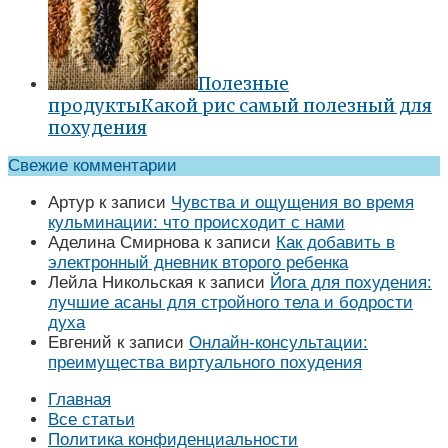
Полезные
продукты
Какой рис самый полезный для
похудения
Свежие комментарии
Артур
к записи
Чувства и ощущения во время
кульминации: что происходит с нами
Аделина Смирнова
к записи
Как добавить в
электронный дневник второго ребенка
Лейла Никольская
к записи
Йога для похудения:
лучшие асаны для стройного тела и бодрости
духа
Евгений
к записи
Онлайн-консультации:
преимущества виртуального похудения
Главная
Все статьи
Политика конфиденциальности