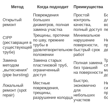
Метод
Когда подходит
Преимущества
Повреждения
Простой
Б
Открытый
больших
контроль
д
ремонт
диаметров, полная
качества,
в
замена участка
полный доступ
п
Трещины, протечки
Минимальное
CIPP
по шву, прежние
нарушение
Н
(реставрация в
трубы в
поверхности,
п
существующей
удовлетворительном
быстрый срок
д
трубе)
положении
работ
Замена
Замена старых
Т
Полная замена
методом
пластиковой труб,
с
без траншей
„вытеснения”
ограниченный
м
на поверхности
(pipe bursting)
доступ
д
Быстро,
Местные
Н
Локальный
экономично
повреждения,
с
ремонт (spot
для
трещины,
п
repair)
небольших
разрушение колодца
б
участков