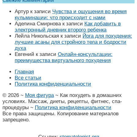
Свежие комментарии
Артур
к записи
Чувства и ощущения во время
кульминации: что происходит с нами
Аделина Смирнова
к записи
Как добавить в
электронный дневник второго ребенка
Лейла Никольская
к записи
Йога для похудения:
лучшие асаны для стройного тела и бодрости
духа
Евгений
к записи
Онлайн-консультации:
преимущества виртуального похудения
Главная
Все статьи
Политика конфиденциальности
©
2026
~
Моя фигура
~ Как похудеть в домашних
условиях. Массаж, диеты, рецепты, фитнес, спа-
процедуры ~
Политика конфиденциальности
Все права защищены. Копирование материалов
запрещено.
Ссылки:
stomatologist.org