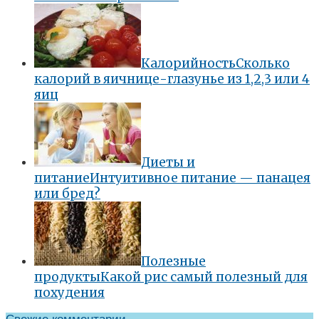
Калорийность
Сколько
калорий в яичнице-глазунье из 1,2,3 или 4
яиц
Диеты и
питание
Интуитивное питание — панацея
или бред?
Полезные
продукты
Какой рис самый полезный для
похудения