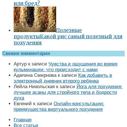
или бред?
Полезные
продукты
Какой рис самый полезный для
похудения
Свежие комментарии
Артур
к записи
Чувства и ощущения во время
кульминации: что происходит с нами
Аделина Смирнова
к записи
Как добавить в
электронный дневник второго ребенка
Лейла Никольская
к записи
Йога для похудения:
лучшие асаны для стройного тела и бодрости
духа
Евгений
к записи
Онлайн-консультации:
преимущества виртуального похудения
Главная
Все статьи