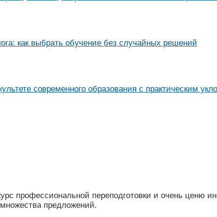
ога: как выбрать обучение без случайных решений
ультете современного образования с практическим укл
курс профессиональной переподготовки и очень ценю ин
 множества предложений.