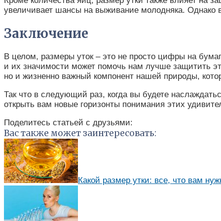
Кроме количества яиц, размер утки также влияет на з
увеличивает шансы на выживание молодняка. Однако в
Заключение
В целом, размеры уток – это не просто цифры на бума
и их значимости может помочь нам лучше защитить эту
но и жизненно важный компонент нашей природы, кото
Так что в следующий раз, когда вы будете наслаждать
открыть вам новые горизонты понимания этих удивите
Поделитесь статьей с друзьями:
Вас также может заинтересовать:
Какой размер утки: все, что вам ну