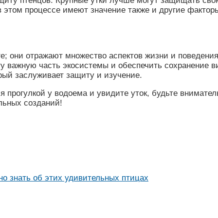
ащиту птенцов. Крупные утки лучше могут защищать сво
 этом процессе имеют значение также и другие факторы
ге; они отражают множество аспектов жизни и поведени
 важную часть экосистемы и обеспечить сохранение ви
рый заслуживает защиту и изучение.
ся прогулкой у водоема и увидите уток, будьте внимате
льных созданий!
жно знать об этих удивительных птицах