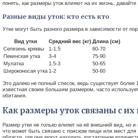
понять, как размеры уток влияют на их жизнь, давайте
Разные виды уток: кто есть кто
Утки могут быть разного размера в зависимости от по
Вид утки
Средний вес (кг)
Длина (см)
Селезень кряквы
1-1.5
60-70
Пекинская утка
3-4
75-90
Мулатка
1.5-3
50-65
Широконосая утка
1-2
50-60
Это далеко не полный список, ведь существует более 
известная своим большим размером, часто используетс
обитания.
Как размеры уток связаны с их
Размер утки не только влияет на её внешний вид, но 
что может быть связано с поиском пищи или мест для 
области, где они могут находить достаточное количест