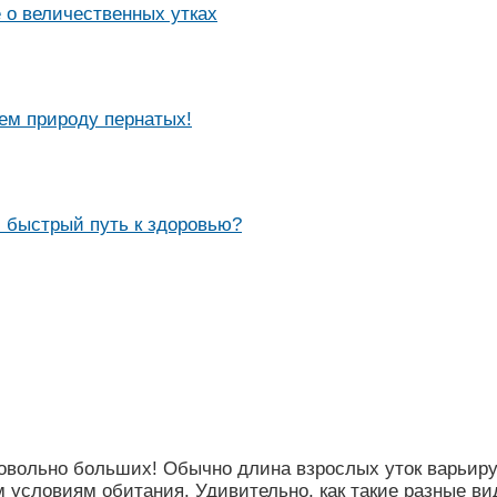
 о величественных утках
ем природу пернатых!
 быстрый путь к здоровью?
вольно больших! Обычно длина взрослых уток варьируетс
условиям обитания. Удивительно, как такие разные вид