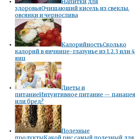
Напитки для
здоровья
Очищающий кисель из свеклы,
овсянки и чернослива
Калорийность
Сколько
калорий в яичнице-глазунье из 1,2,3 или 4
яиц
Диеты и
питание
Интуитивное питание — панацея
или бред?
Полезные
продукты
Какой рис самый полезный для