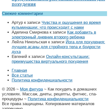
похудения
Свежие комментарии
Артур
к записи
Чувства и ощущения во время
кульминации: что происходит с нами
Аделина Смирнова
к записи
Как добавить в
электронный дневник второго ребенка
Лейла Никольская
к записи
Йога для похудения:
лучшие асаны для стройного тела и бодрости
духа
Евгений
к записи
Онлайн-консультации:
преимущества виртуального похудения
Главная
Все статьи
Политика конфиденциальности
©
2026
~
Моя фигура
~ Как похудеть в домашних
условиях. Массаж, диеты, рецепты, фитнес, спа-
процедуры ~
Политика конфиденциальности
Все права защищены. Копирование материалов
запрещено.