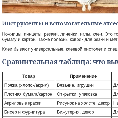
Инструменты и вспомогательные аксе
Ножницы, пинцеты, резаки, линейки, иглы, клеи. Это т
бумагу и картон. Также полезны коврик для резки и м
Клеи бывают универсальные, клеевой пистолет и спец
Сравнительная таблица: что вы
Товар
Применение
Пряжа (хлопок/акрил)
Вязание, игрушки
Дл
Плотная бумага/картон
Открытки, упаковка
Дл
Акриловые краски
Рисунок на холсте, декор
Н
Бисер и фурнитура
Бижутерия, декор
Дл