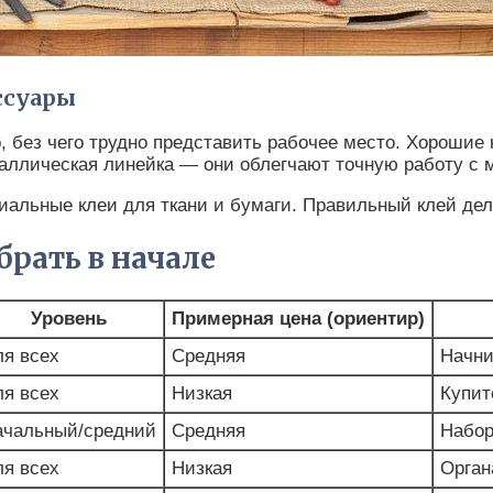
ссуары
о, без чего трудно представить рабочее место. Хорошие
еталлическая линейка — они облегчают точную работу с
иальные клеи для ткани и бумаги. Правильный клей дел
брать в начале
Уровень
Примерная цена (ориентир)
я всех
Средняя
Начни
я всех
Низкая
Купит
ачальный/средний
Средняя
Набор
я всех
Низкая
Орган