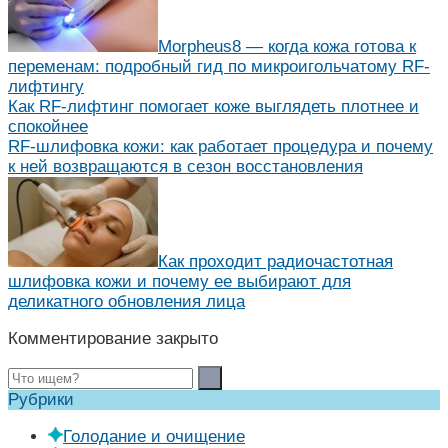
Morpheus8 — когда кожа готова к
переменам: подробный гид по микроигольчатому RF-
лифтингу
Как RF-лифтинг помогает коже выглядеть плотнее и
спокойнее
RF-шлифовка кожи: как работает процедура и почему
к ней возвращаются в сезон восстановления
Как проходит радиочастотная
шлифовка кожи и почему ее выбирают для
деликатного обновления лица
Комментирование закрыто
Рубрики
Голодание и очищение