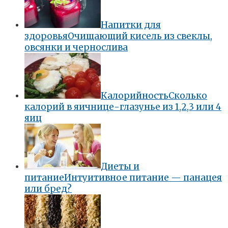
Напитки для
здоровья
Очищающий кисель из свеклы,
овсянки и чернослива
Калорийность
Сколько
калорий в яичнице-глазунье из 1,2,3 или 4
яиц
Диеты и
питание
Интуитивное питание — панацея
или бред?