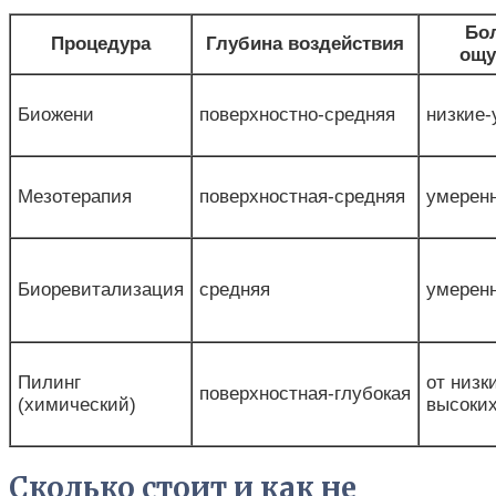
Бо
Процедура
Глубина воздействия
ощу
Биожени
поверхностно‑средняя
низкие
Мезотерапия
поверхностная‑средняя
умерен
Биоревитализация
средняя
умерен
Пилинг
от низк
поверхностная‑глубокая
(химический)
высоки
Сколько стоит и как не