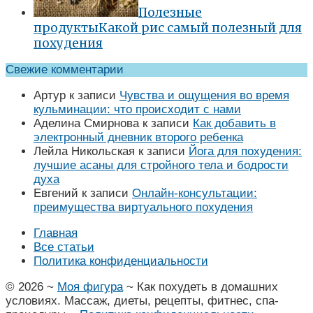
Полезные
продукты
Какой рис самый полезный для
похудения
Свежие комментарии
Артур
к записи
Чувства и ощущения во время
кульминации: что происходит с нами
Аделина Смирнова
к записи
Как добавить в
электронный дневник второго ребенка
Лейла Никольская
к записи
Йога для похудения:
лучшие асаны для стройного тела и бодрости
духа
Евгений
к записи
Онлайн-консультации:
преимущества виртуального похудения
Главная
Все статьи
Политика конфиденциальности
©
2026
~
Моя фигура
~ Как похудеть в домашних
условиях. Массаж, диеты, рецепты, фитнес, спа-