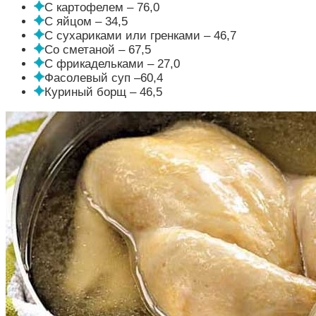
С картофелем – 76,0
С яйцом – 34,5
С сухариками или гренками – 46,7
Со сметаной – 67,5
С фрикадельками – 27,0
Фасолевый суп –60,4
Куриный борщ – 46,5