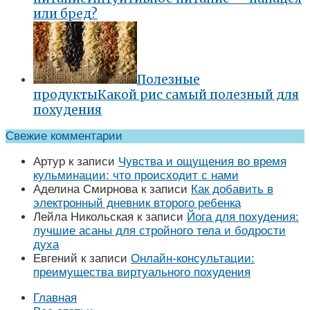
или бред?
Полезные
продукты
Какой рис самый полезный для
похудения
Свежие комментарии
Артур
к записи
Чувства и ощущения во время
кульминации: что происходит с нами
Аделина Смирнова
к записи
Как добавить в
электронный дневник второго ребенка
Лейла Никольская
к записи
Йога для похудения:
лучшие асаны для стройного тела и бодрости
духа
Евгений
к записи
Онлайн-консультации:
преимущества виртуального похудения
Главная