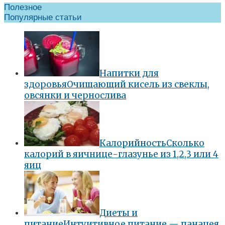
Полезное
Популярные статьи
Напитки для
здоровья
Очищающий кисель из свеклы,
овсянки и чернослива
Калорийность
Сколько
калорий в яичнице-глазунье из 1,2,3 или 4
яиц
Диеты и
питание
Интуитивное питание — панацея