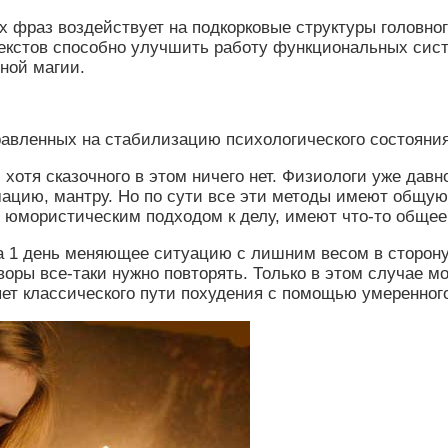
х фраз воздействует на подкорковые структуры головно
текстов способно улучшить работу функциональных сист
рной магии.
равленных на стабилизацию психологического состояни
хотя сказочного в этом ничего нет. Физиологи уже давн
ацию, мантру. Но по сути все эти методы имеют общую
 юмористическим подходом к делу, имеют что-то общее
а 1 день меняющее ситуацию с лишним весом в сторону
воры все-таки нужно повторять. Только в этом случае м
ет классического пути похудения с помощью умеренного