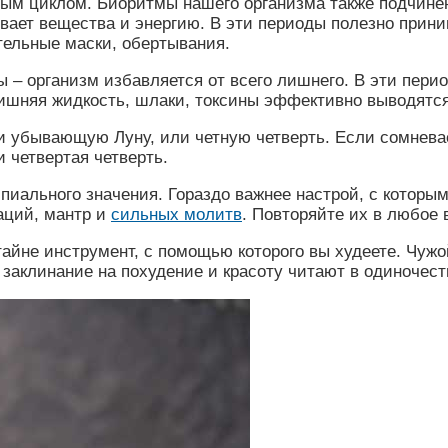
ым циклом. Биоритмы нашего организма также подчинен
ивает вещества и энергию. В эти периоды полезно прин
тельные маски, обертывания.
 – организм избавляется от всего лишнего. В эти пери
 Лишняя жидкость, шлаки, токсины эффективно выводятся
и убывающую Луну, или четную четверть. Если сомневае
 четвертая четверть.
пиального значения. Гораздо важнее настрой, с которы
аций, мантр и
сильных молитв
. Повторяйте их в любое 
тайне инструмент, с помощью которого вы худеете. Чуж
заклинание на похудение и красоту читают в одиночест