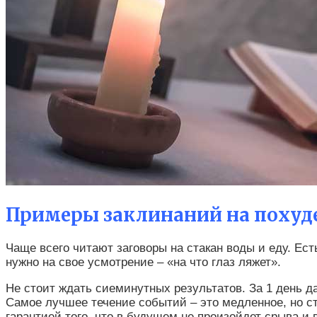
Примеры заклинаний на похуде
Чаще всего читают заговоры на стакан воды и еду. Ес
нужно на свое усмотрение – «на что глаз ляжет».
Не стоит ждать сиеминутных результатов. За 1 день 
Самое лучшее течение событий – это медленное, но ст
гарантией того, что в будущем не произойдет срыва и в