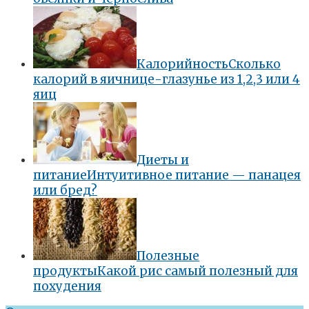
Калорийность
Сколько
калорий в яичнице-глазунье из 1,2,3 или 4
яиц
Диеты и
питание
Интуитивное питание — панацея
или бред?
Полезные
продукты
Какой рис самый полезный для
похудения