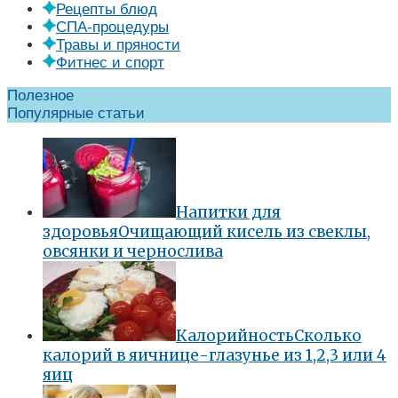
Рецепты блюд
СПА-процедуры
Травы и пряности
Фитнес и спорт
Полезное
Популярные статьи
Напитки для
здоровья
Очищающий кисель из свеклы,
овсянки и чернослива
Калорийность
Сколько
калорий в яичнице-глазунье из 1,2,3 или 4
яиц