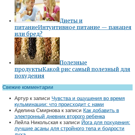
Диеты и
питание
Интуитивное питание — панацея
или бред?
Полезные
продукты
Какой рис самый полезный для
похудения
Свежие комментарии
Артур
к записи
Чувства и ощущения во время
кульминации: что происходит с нами
Аделина Смирнова
к записи
Как добавить в
электронный дневник второго ребенка
Лейла Никольская
к записи
Йога для похудения:
лучшие асаны для стройного тела и бодрости
духа