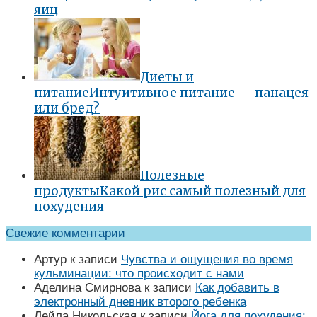
яиц
Диеты и
питание
Интуитивное питание — панацея
или бред?
Полезные
продукты
Какой рис самый полезный для
похудения
Свежие комментарии
Артур
к записи
Чувства и ощущения во время
кульминации: что происходит с нами
Аделина Смирнова
к записи
Как добавить в
электронный дневник второго ребенка
Лейла Никольская
к записи
Йога для похудения: