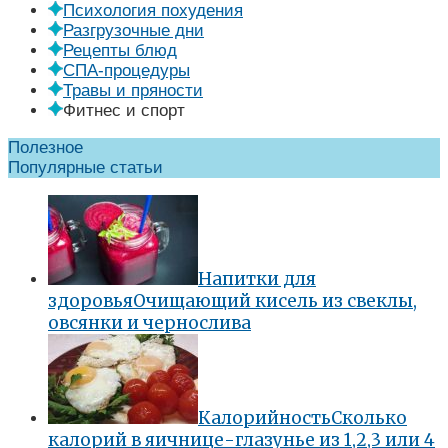
Психология похудения
Разгрузочные дни
Рецепты блюд
СПА-процедуры
Травы и пряности
Фитнес и спорт
Полезное
Популярные статьи
Напитки для
здоровья
Очищающий кисель из свеклы,
овсянки и чернослива
Калорийность
Сколько
калорий в яичнице-глазунье из 1,2,3 или 4