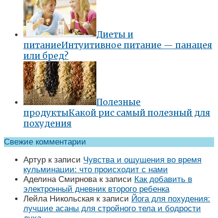
Диеты и
питание
Интуитивное питание — панацея
или бред?
Полезные
продукты
Какой рис самый полезный для
похудения
Свежие комментарии
Артур
к записи
Чувства и ощущения во время
кульминации: что происходит с нами
Аделина Смирнова
к записи
Как добавить в
электронный дневник второго ребенка
Лейла Никольская
к записи
Йога для похудения:
лучшие асаны для стройного тела и бодрости