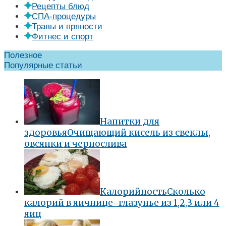
Рецепты блюд
СПА-процедуры
Травы и пряности
Фитнес и спорт
Полезное
Популярные статьи
Напитки для
здоровья
Очищающий кисель из свеклы,
овсянки и чернослива
Калорийность
Сколько
калорий в яичнице-глазунье из 1,2,3 или 4
яиц