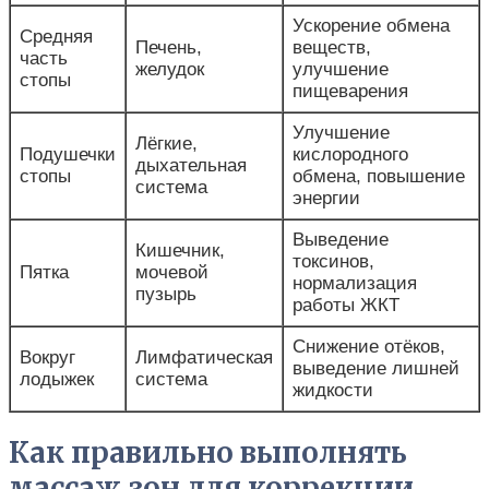
Ускорение обмена
Средняя
Печень,
веществ,
часть
желудок
улучшение
стопы
пищеварения
Улучшение
Лёгкие,
Подушечки
кислородного
дыхательная
стопы
обмена, повышение
система
энергии
Выведение
Кишечник,
токсинов,
Пятка
мочевой
нормализация
пузырь
работы ЖКТ
Снижение отёков,
Вокруг
Лимфатическая
выведение лишней
лодыжек
система
жидкости
Как правильно выполнять
массаж зон для коррекции