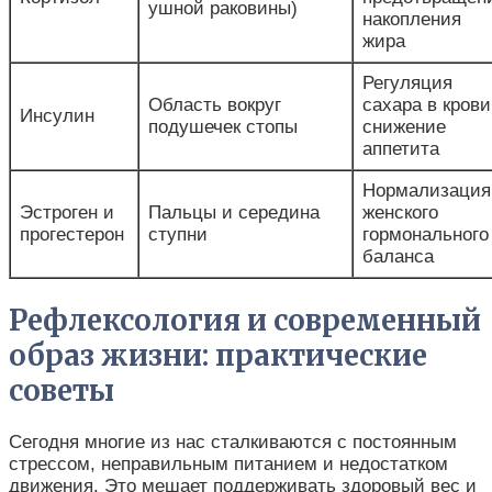
ушной раковины)
накопления
жира
Регуляция
Область вокруг
сахара в крови
Инсулин
подушечек стопы
снижение
аппетита
Нормализация
Эстроген и
Пальцы и середина
женского
прогестерон
ступни
гормонального
баланса
Рефлексология и современный
образ жизни: практические
советы
Сегодня многие из нас сталкиваются с постоянным
стрессом, неправильным питанием и недостатком
движения. Это мешает поддерживать здоровый вес и