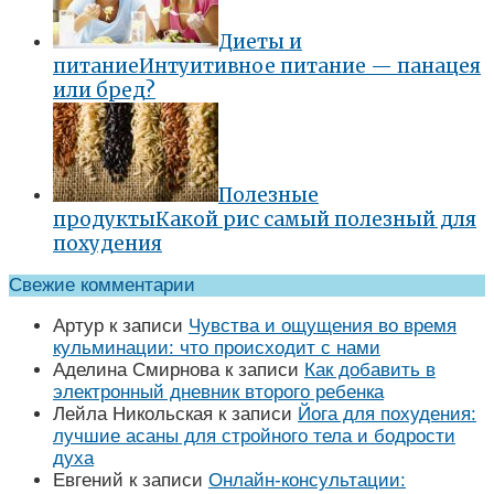
Диеты и
питание
Интуитивное питание — панацея
или бред?
Полезные
продукты
Какой рис самый полезный для
похудения
Свежие комментарии
Артур
к записи
Чувства и ощущения во время
кульминации: что происходит с нами
Аделина Смирнова
к записи
Как добавить в
электронный дневник второго ребенка
Лейла Никольская
к записи
Йога для похудения:
лучшие асаны для стройного тела и бодрости
духа
Евгений
к записи
Онлайн-консультации: