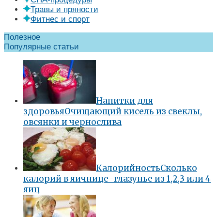
Травы и пряности
Фитнес и спорт
Полезное
Популярные статьи
Напитки для
здоровья
Очищающий кисель из свеклы,
овсянки и чернослива
Калорийность
Сколько
калорий в яичнице-глазунье из 1,2,3 или 4
яиц