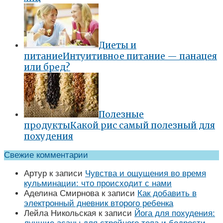
Диеты и
питание
Интуитивное питание — панацея
или бред?
Полезные
продукты
Какой рис самый полезный для
похудения
Свежие комментарии
Артур
к записи
Чувства и ощущения во время
кульминации: что происходит с нами
Аделина Смирнова
к записи
Как добавить в
электронный дневник второго ребенка
Лейла Никольская
к записи
Йога для похудения: