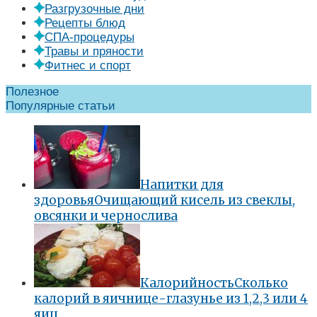
Разгрузочные дни
Рецепты блюд
СПА-процедуры
Травы и пряности
Фитнес и спорт
Полезное
Популярные статьи
Напитки для
здоровья
Очищающий кисель из свеклы,
овсянки и чернослива
Калорийность
Сколько
калорий в яичнице-глазунье из 1,2,3 или 4
яиц