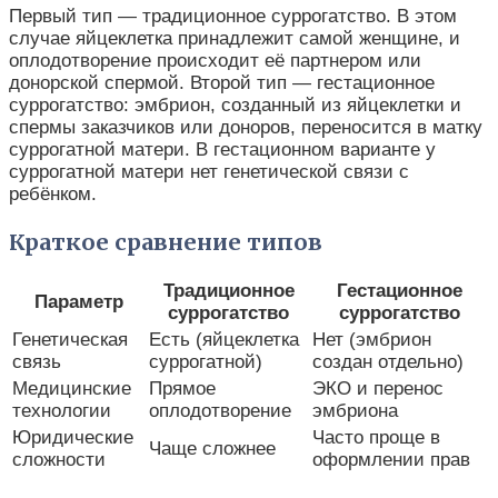
Первый тип — традиционное суррогатство. В этом
случае яйцеклетка принадлежит самой женщине, и
оплодотворение происходит её партнером или
донорской спермой. Второй тип — гестационное
суррогатство: эмбрион, созданный из яйцеклетки и
спермы заказчиков или доноров, переносится в матку
суррогатной матери. В гестационном варианте у
суррогатной матери нет генетической связи с
ребёнком.
Краткое сравнение типов
Традиционное
Гестационное
Параметр
суррогатство
суррогатство
Генетическая
Есть (яйцеклетка
Нет (эмбрион
связь
суррогатной)
создан отдельно)
Медицинские
Прямое
ЭКО и перенос
технологии
оплодотворение
эмбриона
Юридические
Часто проще в
Чаще сложнее
сложности
оформлении прав