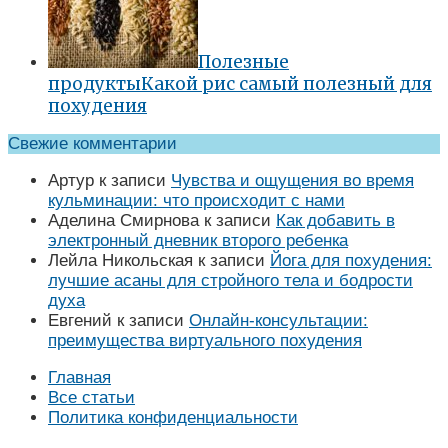
Полезные
продукты
Какой рис самый полезный для
похудения
Свежие комментарии
Артур
к записи
Чувства и ощущения во время
кульминации: что происходит с нами
Аделина Смирнова
к записи
Как добавить в
электронный дневник второго ребенка
Лейла Никольская
к записи
Йога для похудения:
лучшие асаны для стройного тела и бодрости
духа
Евгений
к записи
Онлайн-консультации:
преимущества виртуального похудения
Главная
Все статьи
Политика конфиденциальности