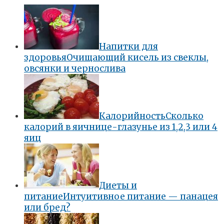
Напитки для
здоровья
Очищающий кисель из свеклы,
овсянки и чернослива
Калорийность
Сколько
калорий в яичнице-глазунье из 1,2,3 или 4
яиц
Диеты и
питание
Интуитивное питание — панацея
или бред?